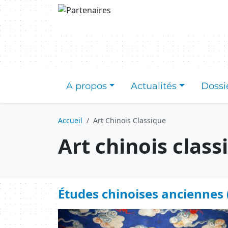
Aller au contenu principal
A propos
Actualités
Dossi
Accueil
Art Chinois Classique
Art chinois class
Études chinoises anciennes (
Image