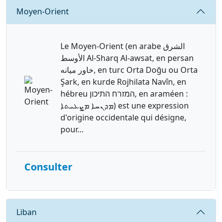
Requête
Moyen-Orient
Le Moyen-Orient (en arabe الشرق
الأوسط Al-Sharq Al-awsat, en persan
خاور ميانه, en turc Orta Doğu ou Orta
Şark, en kurde Rojhilata Navîn, en
hébreu המזרח התיכון, en araméen :
ܡܕܢܚܐ ܡܨܥܝܬܐ) est une expression
d'origine occidentale qui désigne,
pour…
Consulter
Requête
Liban