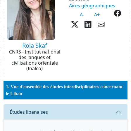
Aires géographiques
fac
A-
A+
twitter
Partager sur
envelop
Rola Skaf
CNRS - Institut national
des langues et
civilisations orientale
(Inalco)
1. Vue d'ensemble des études interdisciplinaires concernant
le Liban
Requête
Études libanaises