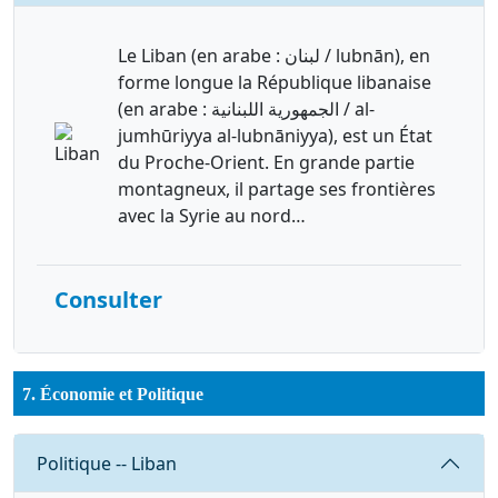
Le Liban (en arabe : لبنان / lubnān), en
forme longue la République libanaise
(en arabe : الجمهورية اللبنانية / al-
jumhūriyya al-lubnāniyya), est un État
du Proche-Orient. En grande partie
montagneux, il partage ses frontières
avec la Syrie au nord…
Consulter
7. Économie et Politique
Requête
Politique -- Liban