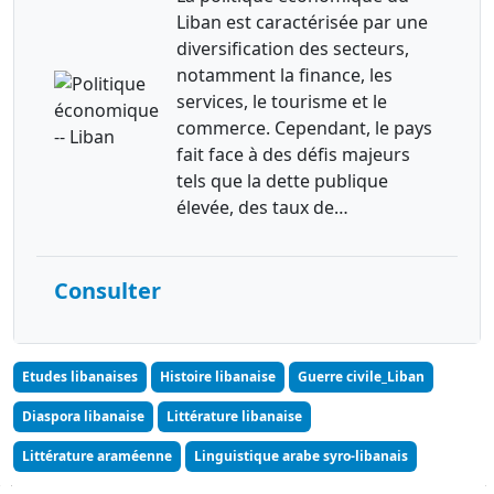
Liban est caractérisée par une
diversification des secteurs,
notamment la finance, les
services, le tourisme et le
commerce. Cependant, le pays
fait face à des défis majeurs
tels que la dette publique
élevée, des taux de…
Consulter
Etudes libanaises
Histoire libanaise
Guerre civile_Liban
Diaspora libanaise
Littérature libanaise
Littérature araméenne
Linguistique arabe syro-libanais