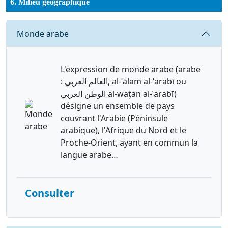
6. Milieu géographique
Requête
Monde arabe
L'expression de monde arabe (arabe
: العالم العربي, al-ʿālam al-ʿarabī ou
الوطن العربي al-wațan al-ʿarabī)
désigne un ensemble de pays
couvrant l'Arabie (Péninsule
arabique), l'Afrique du Nord et le
Proche-Orient, ayant en commun la
langue arabe…
Consulter