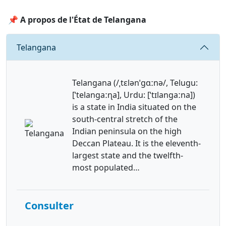
📌 A propos de l'État de Telangana
Requête
Telangana
Telangana (/ˌtɛlənˈɡɑːnə/, Telugu:
[ˈtelanɡaːɳa], Urdu: [ˈtɪlanɡaːna])
is a state in India situated on the
south-central stretch of the
Indian peninsula on the high
Deccan Plateau. It is the eleventh-
largest state and the twelfth-
most populated…
Consulter