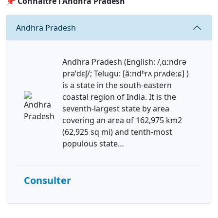
📌 Connaître l'Andhra Pradesh
Requête
Andhra Pradesh
Andhra Pradesh (English: /ˌɑːndrə
prəˈdɛʃ/; Telugu: [ãːndʱrʌ prʌdeːɕ] )
is a state in the south-eastern
coastal region of India. It is the
seventh-largest state by area
covering an area of 162,975 km2
(62,925 sq mi) and tenth-most
populous state…
Consulter