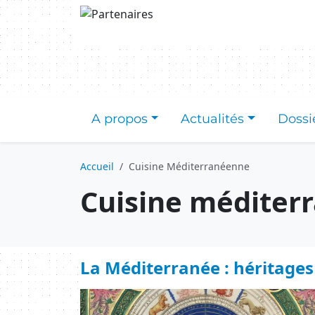
Aller au contenu principal
A propos
Actualités
Dossi
Accueil
Cuisine Méditerranéenne
Cuisine méditer
La Méditerranée : héritages c
Image