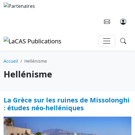
Aller au contenu principal
Accueil
Hellénisme
Hellénisme
La Grèce sur les ruines de Missolonghi
: études néo-helléniques
Image