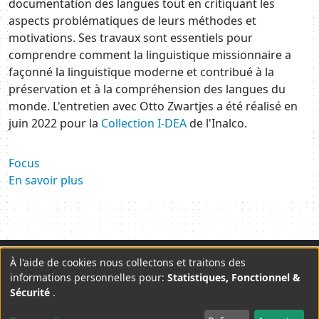
documentation des langues tout en critiquant les
aspects problématiques de leurs méthodes et
motivations. Ses travaux sont essentiels pour
comprendre comment la linguistique missionnaire a
façonné la linguistique moderne et contribué à la
préservation et à la compréhension des langues du
monde. L'entretien avec Otto Zwartjes a été réalisé en
juin 2022 pour la
Collection I-DEA
de l'Inalco.
Focus
En savoir plus
Plan du site
Mentions légales
Contact
À l'aide de cookies nous collectons et traitons des
Use
informations personnelles pour:
Statistiques, Fonctionnel &
Lettre d'information
CGU
Sécurité
.
of
twitter
facebook
linkedin
youtube