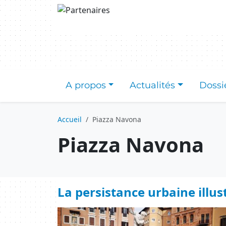
Aller au contenu principal
A propos
Actualités
Dossi
Accueil
Piazza Navona
Piazza Navona
La persistance urbaine illus
Image