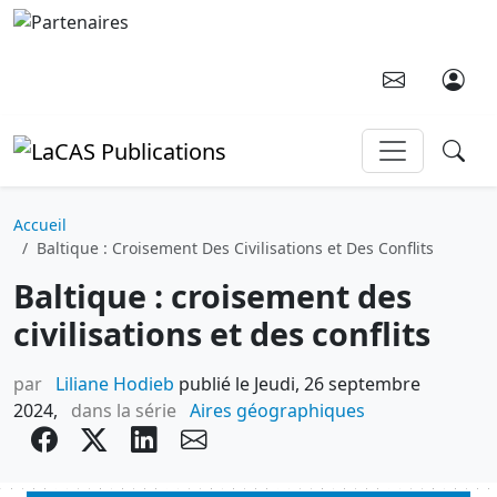
Aller au contenu principal
Accueil
Baltique : Croisement Des Civilisations et Des Conflits
Baltique : croisement des
civilisations et des conflits
par
Liliane Hodieb
publié le Jeudi, 26 septembre
2024,
dans la série
Aires géographiques
facebook
twitter
Partager sur LinkedIn
envelope