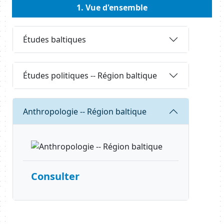
Body
1. Vue d'ensemble
Body
Requête
Études baltiques
Requête
Études politiques -- Région baltique
Requête
Anthropologie -- Région baltique
Consulter