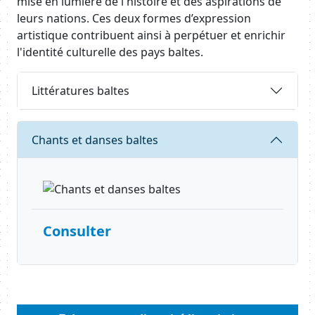
mise en lumière de l'histoire et des aspirations de
leurs nations. Ces deux formes d’expression
artistique contribuent ainsi à perpétuer et enrichir
l'identité culturelle des pays baltes.
Body
Requête
Littératures baltes
Requête
Chants et danses baltes
Consulter
Body