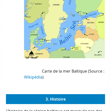
xxxxxxxxxx
Carte de la mer Baltique (Source :
Wikipédia
)
Body
3. Histoire
Body