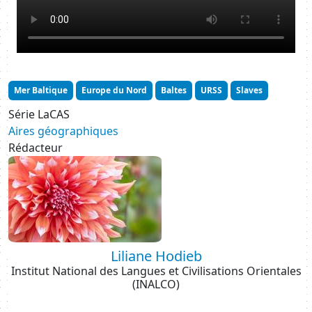
Mer Baltique
Europe du Nord
Baltes
URSS
Slaves
Série LaCAS
Aires géographiques
Rédacteur
Image
Liliane Hodieb
Institut National des Langues et Civilisations Orientales
(INALCO)