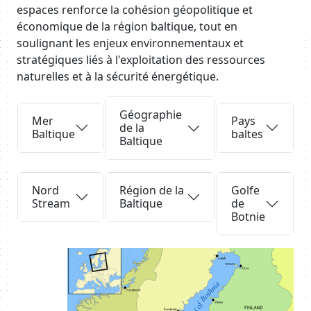
espaces renforce la cohésion géopolitique et
économique de la région baltique, tout en
soulignant les enjeux environnementaux et
stratégiques liés à l'exploitation des ressources
naturelles et à la sécurité énergétique.
Body
Requête
Requête
Requête
Géographie
Mer
Pays
de la
Baltique
baltes
Baltique
Requête
Requête
Requête
Nord
Région de la
Golfe
Stream
Baltique
de
Botnie
Body
Image