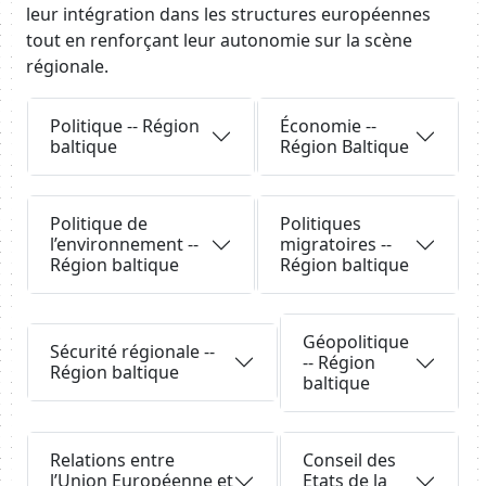
leur intégration dans les structures européennes
tout en renforçant leur autonomie sur la scène
régionale.
Body
Requête
Requête
Politique -- Région
Économie --
baltique
Région Baltique
Requête
Requête
Politique de
Politiques
l’environnement --
migratoires --
Région baltique
Région baltique
Body
Requête
Requête
Géopolitique
Sécurité régionale --
-- Région
Région baltique
baltique
Requête
Requête
Relations entre
Conseil des
l’Union Européenne et
Etats de la