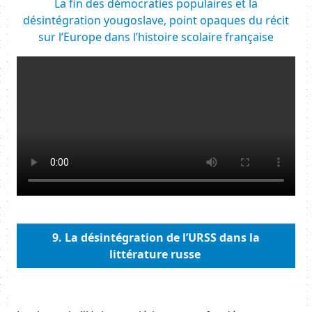
Body
La fin des démocraties populaires et la
désintégration yougoslave, point opaques du récit
sur l’Europe dans l’histoire scolaire française
Resource URL
Body
9.
La désintégration de l’URSS dans la
littérature russe