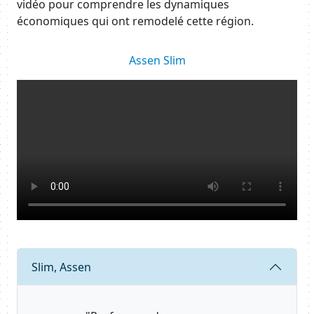
vidéo pour comprendre les dynamiques
économiques qui ont remodelé cette région.
Body
Assen Slim
Resource URL
Body
Requête
Slim, Assen