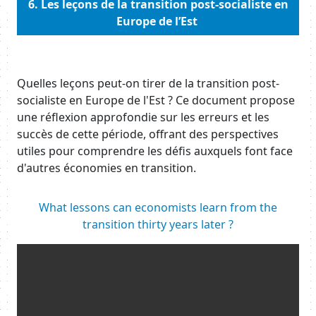
6.
Les leçons de la transition post-socialiste en
Europe de l’Est
Body
Quelles leçons peut-on tirer de la transition post-
socialiste en Europe de l'Est ? Ce document propose
une réflexion approfondie sur les erreurs et les
succès de cette période, offrant des perspectives
utiles pour comprendre les défis auxquels font face
d'autres économies en transition.
Body
What lessons can economists learn from the
transition thirty years later ?
Resource URL