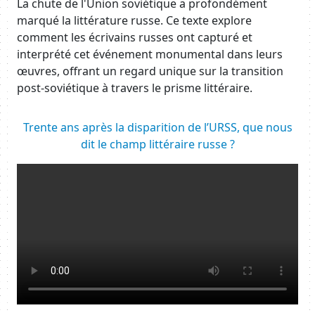
Body
La chute de l'Union soviétique a profondément
marqué la littérature russe. Ce texte explore
comment les écrivains russes ont capturé et
interprété cet événement monumental dans leurs
œuvres, offrant un regard unique sur la transition
post-soviétique à travers le prisme littéraire.
Body
Trente ans après la disparition de l’URSS, que nous
dit le champ littéraire russe ?
Resource URL