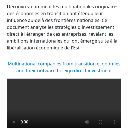
Body
Découvrez comment les multinationales originaires
des économies en transition ont étendu leur
influence au-delà des frontières nationales. Ce
document analyse les stratégies d'investissement
direct à l'étranger de ces entreprises, révélant les
ambitions internationales qui ont émergé suite à la
libéralisation économique de l'Est
Body
Multinational companies from transition economies
and their outward foreign direct investment
Resource URL