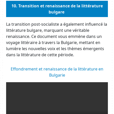
Body
10.
Transition et renaissance de la littérature
bulgare
Body
La transition post-socialiste a également influencé la
littérature bulgare, marquant une véritable
renaissance. Ce document vous emmène dans un
voyage littéraire à travers la Bulgarie, mettant en
lumière les nouvelles voix et les thèmes émergents
dans la littérature de cette période.
Body
Effondrement et renaissance de la littérature en
Bulgarie
Resource URL