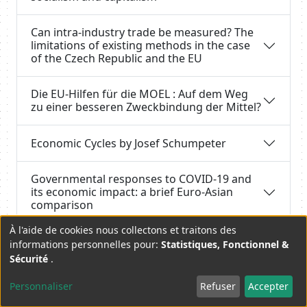
Can intra-industry trade be measured? The
limitations of existing methods in the case
of the Czech Republic and the EU
Die EU-Hilfen für die MOEL : Auf dem Weg
zu einer besseren Zweckbindung der Mittel?
Economic Cycles by Josef Schumpeter
Governmental responses to COVID-19 and
its economic impact: a brief Euro-Asian
comparison
À l'aide de cookies nous collectons et traitons des
Has the Post-Communist Transition Been
Use
informations personnelles pour:
Statistiques, Fonctionnel &
completed? Economic Perspective
Sécurité
.
of
personal
Personnaliser
Refuser
Accepter
How should regional economic
disintegration be considered?
data